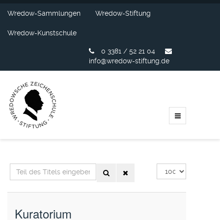
Wredow-Sammlungen
Wredow-Stiftung
Wredow-Kunstschule
0 3381 / 52 21 04
info@wredow-stiftung.de
Teil
Anzeige
des
#
Titels
eingeben
Kuratorium