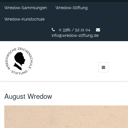
Wredow-Sammlungen
Wredow-Stiftung
Wredow-Kunstschule
0 3381 / 52 21 04
info@wredow-stiftung.de
August Wredow