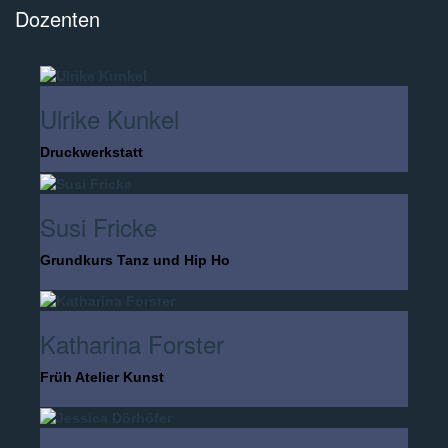
Dozenten
Ulrike Kunkel
Druckwerkstatt
Susi Fricke
Grundkurs Tanz und Hip Ho
Katharina Forster
Früh Atelier Kunst