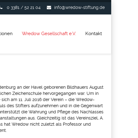
0 3381 / 52 21 04
info@wredow-stiftung.de
tionen
Wredow Gesellschaft e.V.
Kontakt
andenburg an der Havel geborenen Bildhauers August
lichen Zeichenschule hervorgegangen war. Um in
sich am 11. Juli 2016 der Verein – die Wredow-
uls des Stifters aufzunehmen und in die Gegenwart
 unterstützt die Wahrung und Pflege des Nachlasses
staltungen aus. Gleichzeitig ist das Vereinsziel, A.
as hat Wredow nicht zuletzt als Professor und
ent.