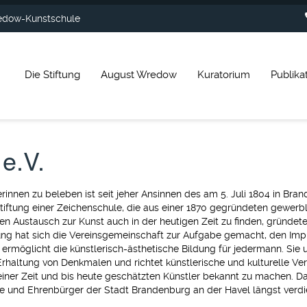
dow-Kunstschule
Die Stiftung
August Wredow
Kuratorium
Publika
e.V.
nnen zu beleben ist seit jeher Ansinnen des am 5. Juli 1804 in Br
iftung einer Zeichenschule, die aus einer 1870 gegründeten gewerb
Austausch zur Kunst auch in der heutigen Zeit zu finden, gründete 
tung hat sich die Vereinsgemeinschaft zur Aufgabe gemacht, den Imp
ermöglicht die künstlerisch-ästhetische Bildung für jedermann. Sie
haltung von Denkmalen und richtet künstlerische und kulturelle Veran
 seiner Zeit und bis heute geschätzten Künstler bekannt zu machen. D
 und Ehrenbürger der Stadt Brandenburg an der Havel längst verdi