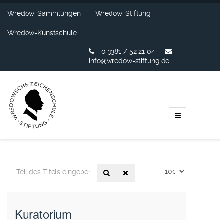
Wredow-Sammlungen
Wredow-Stiftung
Wredow-Kunstschule
0 3381 / 52 21 04
info@wredow-stiftung.de
Teil
Anzeige
des
#
Titels
eingeben
Kuratorium