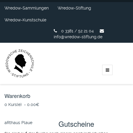
Wredow-Sammlungen
Wredow-Stiftung
Wredow-Kunstschule
0 3381 / 52 21 04
info@wredow-stiftung.de
Warenkorb
0 Kurs(e) - 0.00‎€
Gutscheine
aRthaus Plaue