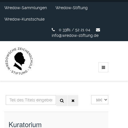
Wredow-Sammlungen
Wredow-Stiftung
Wredow-Kunstschule
0 3381 / 52 21 04
info@wredow-stiftung.de
Teil
Anzeige
des
#
Titels
eingeben
Kuratorium