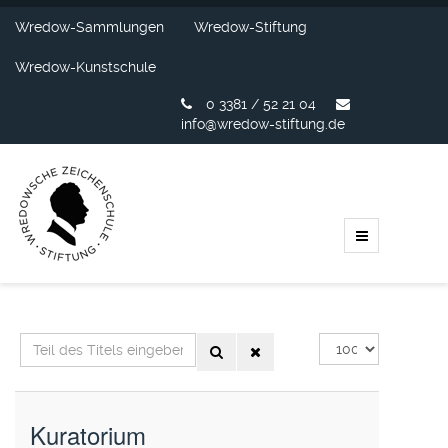
Wredow-Sammlungen
Wredow-Stiftung
Wredow-Kunstschule
0 3381 / 52 21 04
info@wredow-stiftung.de
Teil
Anzeige
des
#
Titels
eingeben
Kuratorium