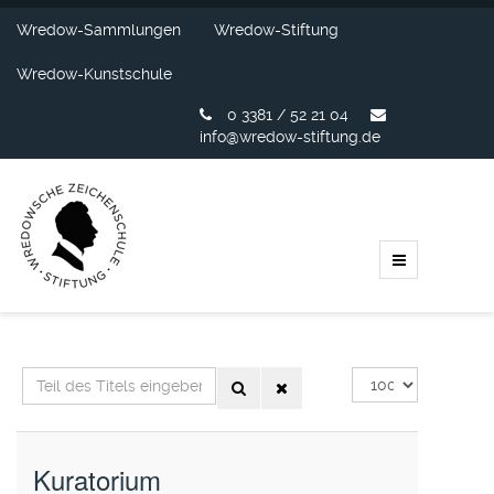
Wredow-Sammlungen
Wredow-Stiftung
Wredow-Kunstschule
0 3381 / 52 21 04
info@wredow-stiftung.de
Teil
Anzeige
des
#
Titels
eingeben
Kuratorium