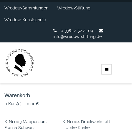
Wredow-Sammlungen
Wredow-Stiftung
Wredow-Kunstschule
0 3381 / 52 21 04
info@wredow-stiftung.de
Warenkorb
0 Kurs(e) - 0.00‎€
K-Nr.003 Mappenkurs -
K-Nr.004 Druckwerkstatt
Franka Schwarz
- Ulrike Kunkel