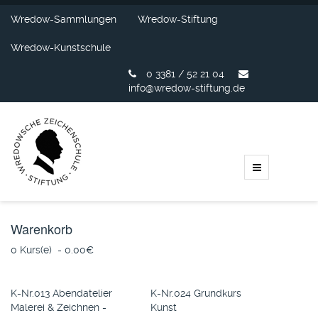
Wredow-Sammlungen
Wredow-Stiftung
Wredow-Kunstschule
0 3381 / 52 21 04
info@wredow-stiftung.de
Warenkorb
0 Kurs(e) - 0.00‎€
K-Nr.013 Abendatelier
K-Nr.024 Grundkurs
Malerei & Zeichnen -
Kunst