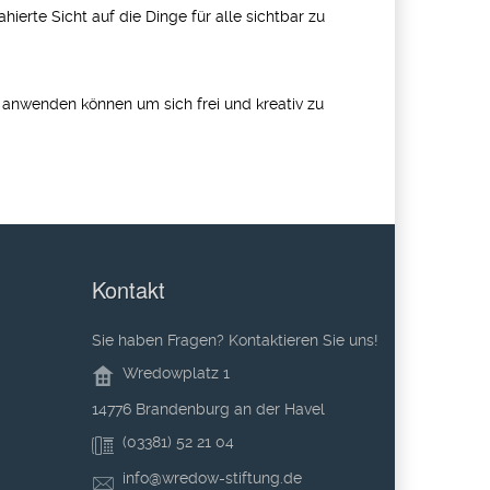
ahierte Sicht auf die Dinge für alle sichtbar zu
r anwenden können um sich frei und kreativ zu
Kontakt
Sie haben Fragen? Kontaktieren Sie uns!
Wredowplatz 1
14776 Brandenburg an der Havel
(03381) 52 21 04
info@wredow-stiftung.de