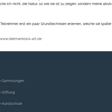
che ich nicht, die Natur, so wie sie ist zu zeigen, sondern meine abstr
e Teilnehmer erst ein paar Grundtechniken erlernen, welche sie späte
www.dietmarblock-art.de
-Sammlungen
Stiftung
-Kunstschule