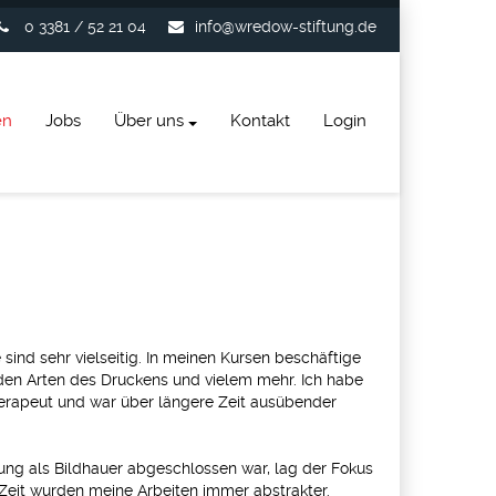
0 3381 / 52 21 04
info@wredow-stiftung.de
en
Jobs
Über uns
Kontakt
Login
nd sehr vielseitig. In meinen Kursen beschäftige
eden Arten des Druckens und vielem mehr. Ich habe
therapeut und war über längere Zeit ausübender
ung als Bildhauer abgeschlossen war, lag der Fokus
Zeit wurden meine Arbeiten immer abstrakter.