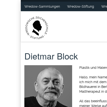
Wredow-Sammlungen
Wredow-Stiftung
Wre
Dietmar Block
Plastik und Maler
Hallo, mein Name 
ich mich mit dem 
Bildhauerei in Be
Maltherapeut in d
All das beeinflu
meiner Werke auf