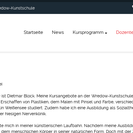
dow-Kunstschule
Startseite
News
Kursprogramm
Dozent
ei
ist Dietmar Block. Meine Kursangebote an der Wredow-Kunstschule si
Erschaffen von Plastiken, dem Malen mit Pinsel und Farbe, verschi
rlin Weißensee studiert. Zudem habe ich eine Ausbildung als Sozial
er hiesigen Nervenklinik.
sste mich in meiner künstlerischen Laufbahn. Nachdem meine Ausbild
 dem menschlichen Körper in seiner natürlichen Form. Doch mit der 