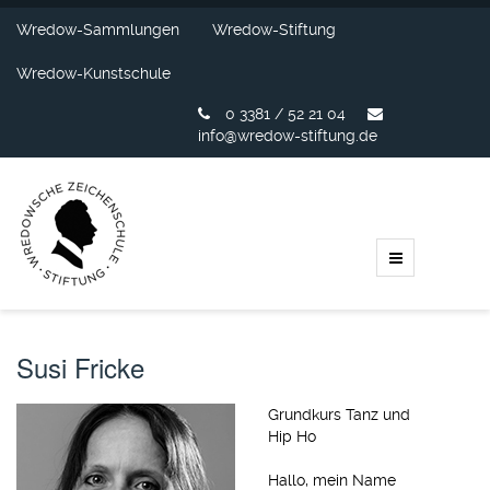
Wredow-Sammlungen
Wredow-Stiftung
Wredow-Kunstschule
0 3381 / 52 21 04
info@wredow-stiftung.de
Susi Fricke
Grundkurs Tanz und
Hip Ho
Hallo, mein Name