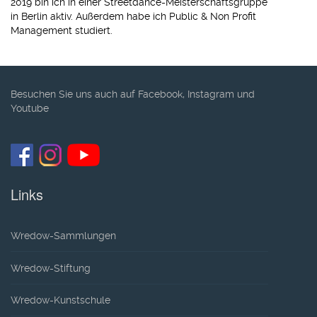
2019 bin ich in einer Streetdance-Meisterschaftsgruppe
in Berlin aktiv. Außerdem habe ich Public & Non Profit
Management studiert.
Besuchen Sie uns auch auf Facebook, Instagram und
Youtube
Links
Wredow-Sammlungen
Wredow-Stiftung
Wredow-Kunstschule