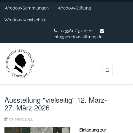
Wredow-Sammlungen
Wredow-Stiftung
Wredow-Kunstschule
0 3381 / 52 21 04
info@wredow-stiftung.de
Ausstellung "vielseitig" 12. März-
27. März 2026
03. März 2026
Einladung zur