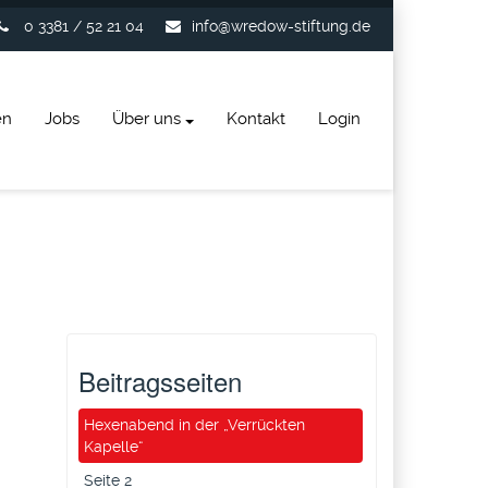
0 3381 / 52 21 04
info@wredow-stiftung.de
en
Jobs
Über uns
Kontakt
Login
Beitragsseiten
Hexenabend in der „Verrückten
Kapelle“
Seite 2