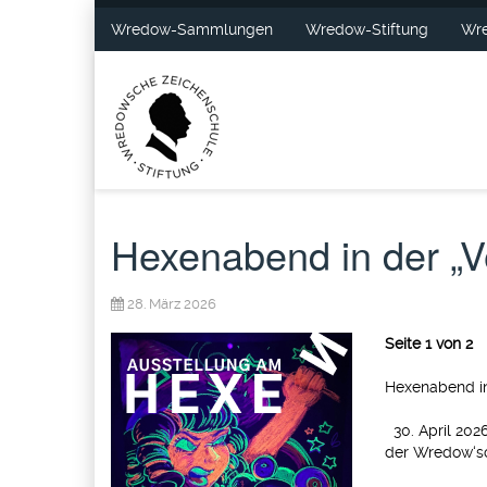
Wredow-Sammlungen
Wredow-Stiftung
Wre
Hexenabend in der „V
28. März 2026
Seite 1 von 2
Hexenabend in
30. April 2026
der Wredow‘s